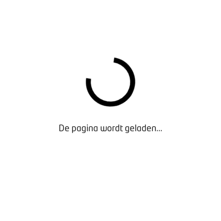
De pagina wordt geladen...
N-BANCAIRE FINANCIERING AANKLOPT; OM WELK TYP
ailorganisatie/garageformule
ers in de sector