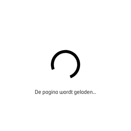
e gaan maken dat het systeem van de autobelastingen niet lange
 omdat links en rechts in Nederland elkaar in een ijzeren greep
onze leden een voorbeeld voor Den Haag, want die zijn al lang 
 Ze verdienen met beide hun geld. Maar het belangrijkste is nat
t een economische crisis zal uitgroeien, moeten doorstaan. Wij zi
mdat mensen de fiets of de bromfiets kiezen, maar ook voor d
 waar het minder druk is.”
chap voor leden?
 het even niet meer weet of ziet zitten: bel BOVAG!”
De pagina wordt geladen...
 voor u?
itersten. Een brancheorganisatie mogen leiden in zo’n turbule
satie tijdelijk omgevormd naar een crisisorganisatie, om zo ve
n bij het aanvragen van de steunmaatregelen en tegelijkerti
ngepast te krijgen.”