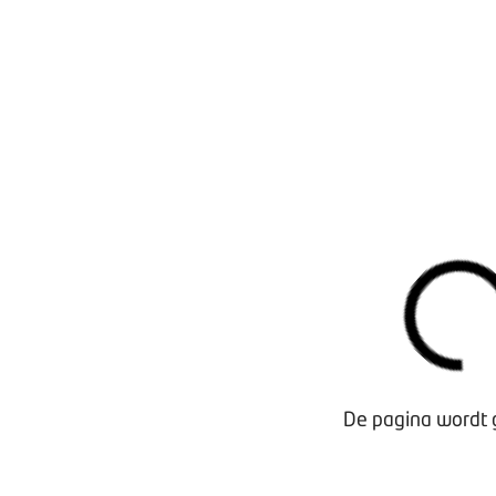
Waarom lid worden?
Contact voor leden
Aanmelding nieuwsbrief
Opzeggen lidmaatschap
Vergaderen bij BOVAG
De pagina wordt g
Privacy beleid