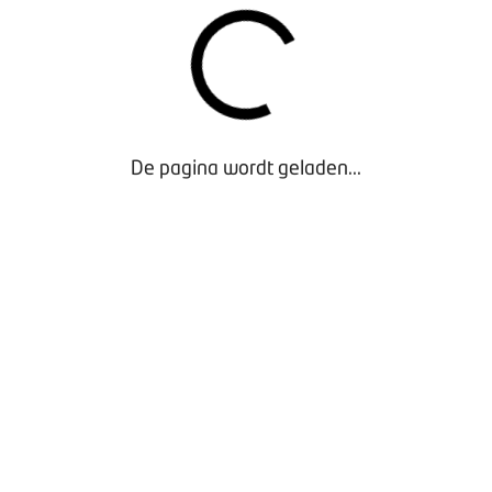
De pagina wordt geladen...
OP DE WEG
 Kies de Beste band was de afgelopen periode gericht op win