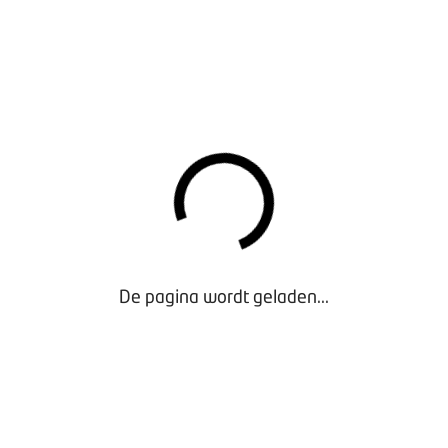
stuurslid zijn geweest voor BOVAG Fietsbedrijven.
G:
We vertellen je graag meer over het programma 'meer met 
rkplaats door de krapte op de arbeidsmarkt. Hoe kun je hier in
resultaat uit je onderneming maximaliseren?
:
Luister naar van het indrukwekkende en persoonlijke verhaal
ndige en sociaal-maatschappelijk vormer die leer-werkplekken b
bben’ en een tweede kans verdienen. Leer hoe je de jongeren i
dacht en motivatie meekrijgt in jouw bedrijf.
 INFORMATIE
-zaal (ingang 1) in Brabanthallen ’s-Hertogenbosch
De pagina wordt geladen...
p en ontvangst
ang programma
iting en netwerken op de beurs
iet om waardevolle branche-informatie op te doen, collega’s te