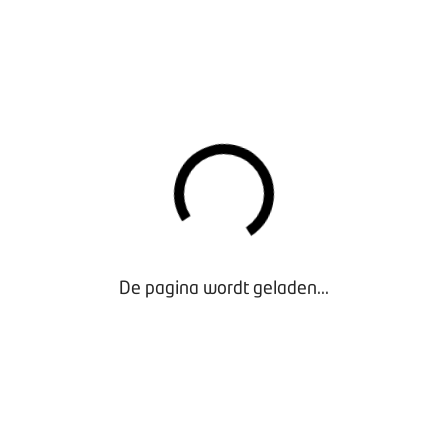
n.
nel inzicht krijgen in uw kostprijs? Meld u dan per e-mail bij 
en mailen naar:
g.nl
kunnen mailen naar:
erbedrijven kunnen mailen naar:
De pagina wordt geladen...
perbedrijven kunnen mailen naar:
bovag.nl
drijven kunnen mailen naar: