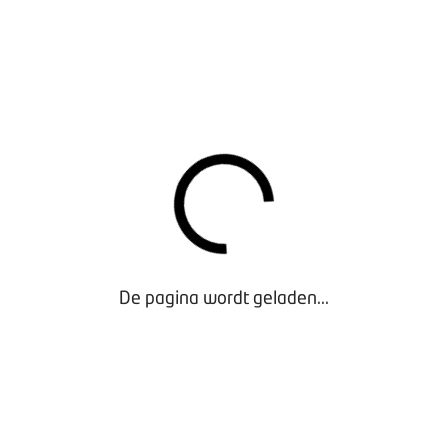
T BOVAG
erie ‘Wegwijs met BOVAG’ geeft Mark van Welzenis uitleg over
in elke aflevering weer een nieuw thema. In het eerste seizoe
handeld:
e zit het met motorkleding?
oe ga je om met faalangst?
De pagina wordt geladen...
at te doen bij caravanschade?
e laad je je fietsaccu op de juiste manier op?
e bereid je je motor voor op de winter?
oe kan je een elektrische auto goedkoop en duurzaam opladen?
everingen terugvinden op
mijn.bovag.nl/wegwijsmetbovag
.