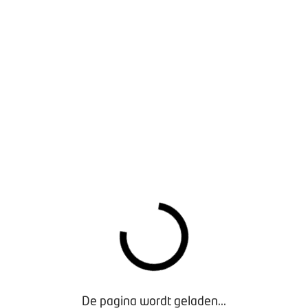
euws zijn dat dieselrook roetdeeltjes bevat en dat die roetdee
 moeten ook dieselmotoren worden gestart wanneer ze in de 
lige manier. OOMT geeft daar onder andere samen met MKB N
 26 oktober om 16.00 uur.
t DME, DieselMotorEmissie en laat de gevolgen zien van deze u
 kunt zorgen voor een gezonde en veilige werkomgeving en gee
nder om u aan te melden.
inar DME
De pagina wordt geladen...