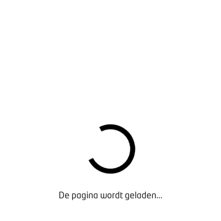
elang van de retailer centraal. Het thema is: Samen werkt! Sa
 de relatie met fietsfabrikanten en het behoud van de positie v
oegang exclusief voor leden van BOVAG Fietsbedrijven. Er zijn d
zig of betrokken bij de organisatie. Ook is het totale progra
Kijk voor meer informatie, het programma en om u aan te meld
branchedag.nl
De pagina wordt geladen...