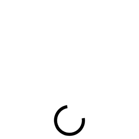
blemen loop je aan? Hoe verloopt het met jouw omzet/winst? E
VAG lobby voeren? Met de BOVAG Ondernemersmonitor checkt 
e obstakels zijn waarmee BOVAG-leden worstelen. Weten hoe de
 de dingen kan doen die jou in je ondernemerschap ondersteu
nlijst voor de BOVAG Ondernemersmonitor gekregen. Niet verg
vragenlijst zit in je mailbox sinds afgelopen maandag. Invullen
verschil voor jou zelf en voor je collega-BOVAG-ondernemers. 
erdere uitkomsten van de monitor? Neem een kijkje:
VAG Ondernemersmonitor