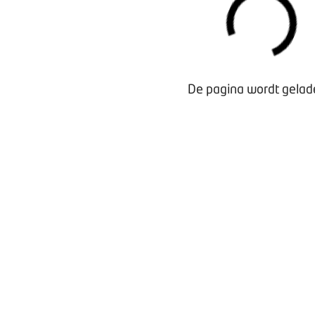
De pagina wordt gelade
Waarom lid worden?
Contact voor leden
Aanmelding nieuwsbrief
Opzeggen lidmaatschap
Vergaderen bij BOVAG
Privacy beleid