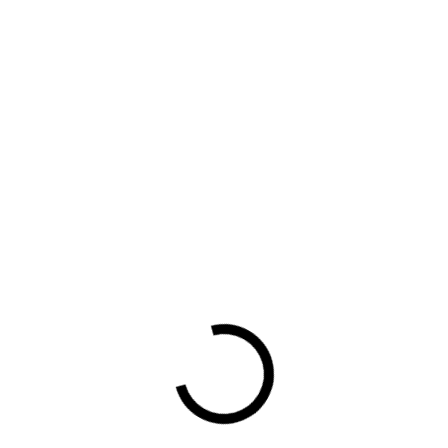
 voorzitter van BOVAG Fietsbedrijven heeft een videoboodsch
 coronacrisis, bespreekt de situatie in de sector, laat zien waar
hieronder.