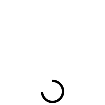
lder, voorzitter BOVAG Verhuur- en Deelautobedrijven, heeft
eeft zijn visie op de coronacrisis, bespreekt de situatie in de
 tips. Bekijk zijn vlog hieronder.