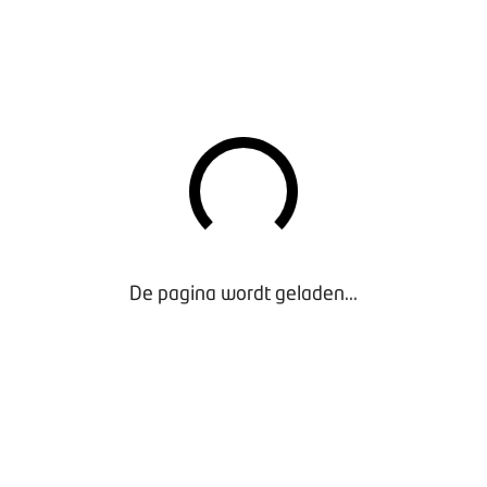
ds niet teruggekregen. Er zouden inmiddels meerdere gedupee
e zou al rond de één miljoen euro bedragen.
 om een situatie als deze te voorkomen? BOVAG adviseert u te
rgeschreven, en daarna te betalen. Let ook extra goed op de te
r de tenaamstellingscodes hebben vervalst. Dat wekte de verwa
vergeschreven. De tenaamstellingscodes in het document hadd
ebruikt door de RDW. Let dus goed op afwijkingen aan het docu
CT OP MET DE POLITIE
De pagina wordt geladen...
icht door dit bedrijf? Of heeft u er contact mee gehad? Neem bij
e politie via 0900 88 44. Doe ook melding bij de
delijk en bundelen meldingen, waardoor de kans dat de politie