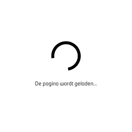
ng@bovag.nl
ereenkomst dan voor aan het FNV.
HIER DE OVEREENKOMST
nkomst-werkbehoud-NOW-2
De pagina wordt geladen...