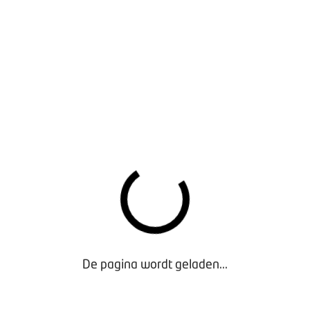
rs van nieuwe en gebruikte aanhangwagens tot en met maart 2
de knop hieronder (exclusief voor leden).
 aanhangwagens
De pagina wordt geladen...