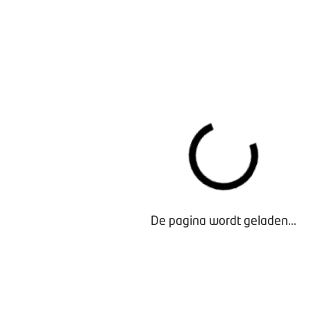
Full EV (17.192 registraties, 48,3% marktaandeel)
Hybride (14.938 registraties, 42,0% marktaandeel)
Benzine (3.140 registraties, 8,8% marktaandeel)
Diesel (171 registraties, 0,5% marktaandeel)
LPG (160 registraties, 0,4% marktaandeel)
Download de uitgebreide verkoopcijfers
Bezig met laden...
De pagina wordt geladen...