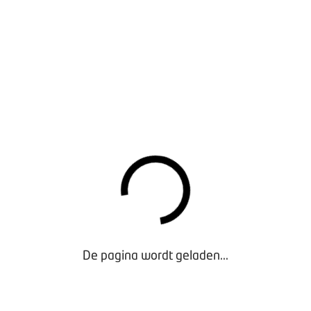
2.829 registraties, 8,6% marktaandeel
registraties, 6,5% marktaandeel)
egistraties, 6,2% marktaandeel)
34 registraties, 5,6% marktaandeel)
ISTREERDE MODELLEN IN JANUARI 2025
7 registraties, 5,4% marktaandeel)
855 registraties, 2,6% marktaandeel)
(777 registraties, 2,4% marktaandeel)
724 registraties, 2,2% marktaandeel)
olo (696 registraties, 2,1% marktaandeel)
ISTREERDE EV-MODELLEN IN JANUARI 2025
57 registraties, 15,7% marktaandeel)
724 registraties, 6,5% marktaandeel)
De pagina wordt geladen...
D.3 (523 registraties, 4,7% marktaandeel)
 (482 registraties, 4,3% marktaandeel)
 (432 registraties, 3,9% marktaandeel)