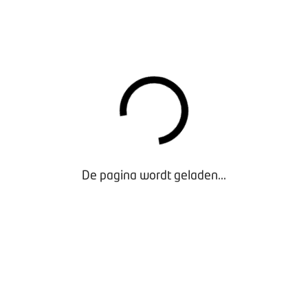
egistraties, 1,1% marktaandeel)
traties, 0,2% marktaandeel)
eken nieuwe auto's - februari 2025
De pagina wordt geladen...