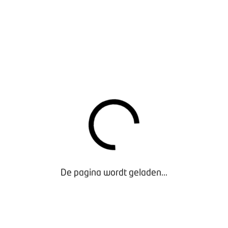
erste kwartaal werden 34.862 gebruikte elektrische auto’s ver
. In totaal werden in de eerste drie maanden van 2026 529.868
dan in dezelfde periode vorig jaar, toen 540.993 occasions van
EL ELEKTRISCH
l van elektrische occasions kwam in maart uit op 7,6 procent,
ebruari lag dat aandeel op 5,57 procent, waarna het in maart ver
 elektrische occasion goed voor een marktaandeel van 6,6 proc
s was. Toen lag het marktaandeel van gebruikte EV’s in maart ju
orzitter BOVAG Onafhankelijke Autobedrijven: “Voor consumente
m. Brandstof is duur en er komen steeds meer betaalbare elekt
De pagina wordt geladen...
ektrisch rijden voor een grotere groep een realistische optie
s toe.”
 OCCASIONPLATFORM VIABOVAG.NL
and
bleek uit een analyse van viaBOVAG.nl al dat consumenten,