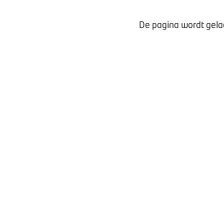
De pagina wordt gelad
Waarom lid worden?
Contact voor leden
Aanmelding nieuwsbrief
Opzeggen lidmaatschap
Vergaderen bij BOVAG
Privacy beleid