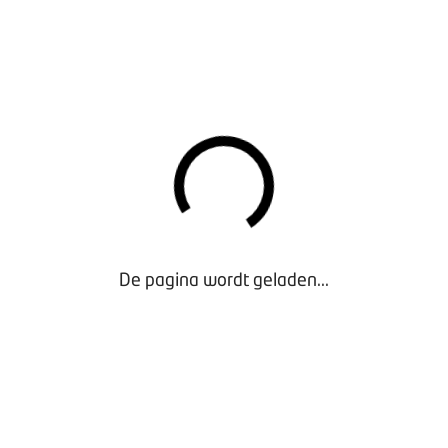
an de wettelijke vakantiedagen uit 2025 betekent dat die dag
ldo van de werknemer; ze hoeven dus niet te worden uitbetaa
LIJKE VAKANTIEDAGEN
 dan de wettelijke twintig vakantiedagen aan je medewerker 
 vakantiedagen’. Voor bovenwettelijke vakantiedagen geldt een 
T gaat het bij fulltime werknemers om vier of vijf bovenwettel
n het aantal uren dat je jouw medewerkers per dag inroostert)
 het jaarlijks om vijf dagen. Ook de extra vakantiedagen (inzetb
udere werknemers zijn aan te merken als bovenwettelijke dage
De pagina wordt geladen...
k dat je bij een vakantieaanvraag aantoonbaar in jouw administr
gunstigste dagen afschrijft. Dus altijd de dagen die het eerst 
en.
en, neem dan contact op met BOVAG Ledenadvies op 030 – 659
vag.nl