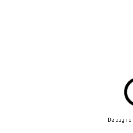
Aanmelding nieuwsbrief
Opzeggen lidmaatschap
Vergaderen bij BOVAG
Privacy beleid
De pagina 