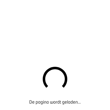
ijftien jaar worden er veranderingen doorgevoerd in de SBI-co
. De KVK heeft van 5 t/m 8 september waar nodig bestaande 
e codes sluiten beter aan op de huidige werkelijkheid. Er zijn
iten bij gekomen, terwijl andere zijn verdwenen. Bovendien sluit
 landen.
 WIJZIGING VOOR BOVAG-LEDEN
wijziging die de KVK heeft doorgevoerd is dat SBI-code 45 ‘Han
 aanhangers’ is opgeheven en is verdeeld over de drie codes:
ndel
ndel
ies
en over de nieuwe SBI-codes? Bekijk dan de informatie op de
w
EERDE CODE
De pagina wordt geladen...
k dat voor jouw bedrijf de juiste SBI-code geregistreerd staat