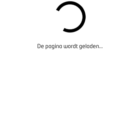
rkocht in de eerste helft van dit jaar 53.812 gebruikte best
t ten opzichte van een jaar geleden. Zonder tussenkomst van 
drijfswagens van eigenaar tot en met juni. Dat is een daling va
 vorig jaar en het laagste aantal ooit voor de eerste zes maa
ens op maandbasis rapporteert (2007). Tot 2014 werden er s
De pagina wordt geladen...
derling verhandeld dan dat er door de vakhandel werden verko
andel ondergeschikt. Dit jaar tot en met juni werd 58 procent v
everd.