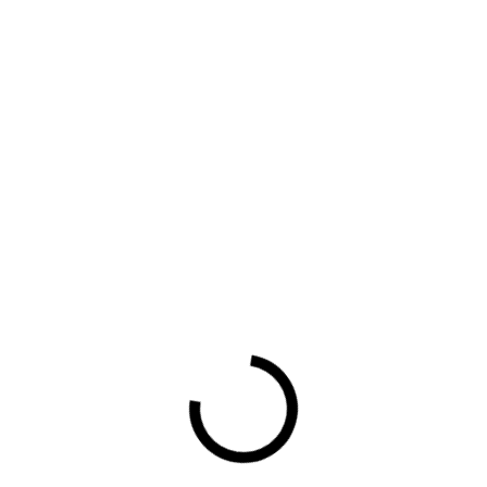
bben het al druk genoeg met ondernemen en worden soms gek
n regels de overheid ze oplegt. Kamerleden van de commissie 
illen weten hoe de regeldruk nu door ondernemers wordt ervar
nt u als ondernemer in de praktijk kwijt door bestaande en ni
 de overheid om de regeldruk te verminderen, zoals de mkb-toet
e regeldruk te verminderen of te verbeteren? De Kamerleden h
terlijk 15 oktober 2018.