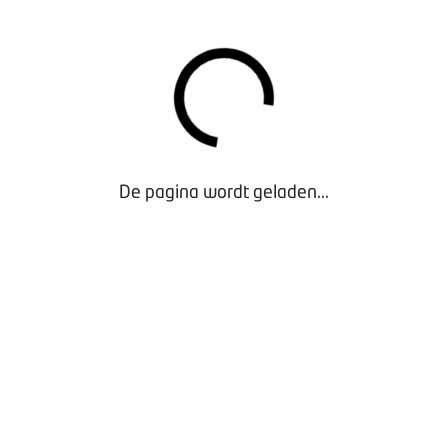
IJDRAGE
de recycling van auto’s is in 1995 ingevoerd en heette toen n
ag van 250 gulden. Dit bedrag is in de afgelopen 25 jaar fors
ge. Toen de euro kwam werd het bedrag € 45,-. Dat bleef zo tot
e elk jaar met € 2,50 tot € 35,- in 2020. Volgend jaar is de rec
 mogelijk om auto’s duurzaam te demonteren en te recyclen.
 DEKKEND NETWERK
De pagina wordt geladen...
 samenwerking met de RAI Vereniging de jaarlijkse verslaglegg
n Milieu en zorgt voor een landelijk dekkend netwerk met bedr
teloos kan inleveren.
Kijk voor meer informatie op de website