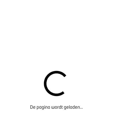
s de BOVAG-voorwaarden elke prijs op de koopovereenkomst indi
- of importeursprijzen mag u doorberekenen. In de aanhang
t tussen wie de aanhangwagen koopt: een particuliere of zakel
wijziging doorberekent, heeft de klant wel de mogelijkheid om
e
reenkomst ontbonden worden wanneer de koper binnen drie ma
t van u hoort dat de prijs omhoog moet. Bij een
t contract ontbinden binnen tien dagen nadat hij van u te hor
re prijzen van uw leverancier de prijs verhoogt.
 AFSPRAKEN EN MOGELIJKHEID TOT ONTBINDE
 als de leverancier het kampeermiddel of aanhangwagen later 
De pagina wordt geladen...
de gemaakte afspraak leidend. In de algemene voorwaarden ku