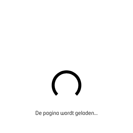
r geldt dat er 4 uur bij alle aantallen van tabel 1 wordt opget
Dan geldt tabel 1
 aan het Generatiepact geldt tabel 2. Deze ziet er op het eer
heeft te maken met de afspraak dat personeel in onze branche
lein metaal.
De pagina wordt geladen...