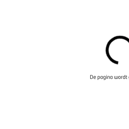
Waarom lid worden?
Contact voor leden
Aanmelding nieuwsbrief
Opzeggen lidmaatschap
De pagina wordt 
Vergaderen bij BOVAG
Privacy beleid