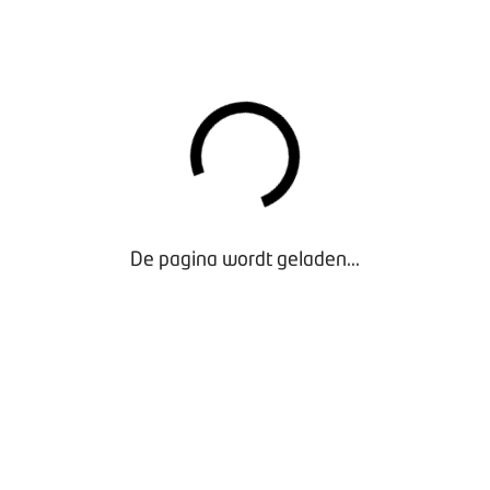
it er nog € 28.530.000 (43%) in de subsidiepot voor nieuwe EV
. In totaal was er voor dit jaar € 67.000.000 beschikbaar, er is
d voor nieuwe EV's aan particulieren.
IE GEBRUIKTE AUTO'S
nlijk voor het eerst dat de subsidie voor gebruikte auto's op zal
V's, zo meldt RVO. Er is dit jaar voor € 31.519.411 aan subsidi
sonenauto's. Het totale budget stond € 32.400.000, waarvan 
namelijk: € 880.589.
De pagina wordt geladen...
TRATIEPROBLEMEN
t de registratie nog niet altijd even goed en wordt nu gewerk
en. Volgens de organisatie is het van groot belang dealers n
t klanten in aanmerking komen voor subsidie.