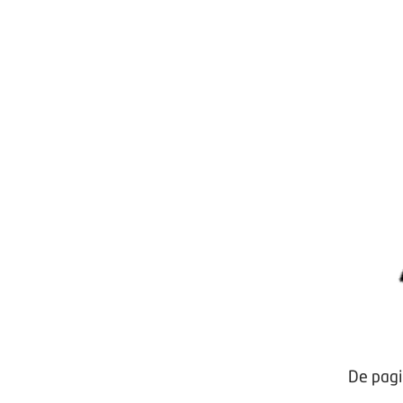
Opzeggen lidmaatschap
Vergaderen bij BOVAG
Privacy beleid
De pagi