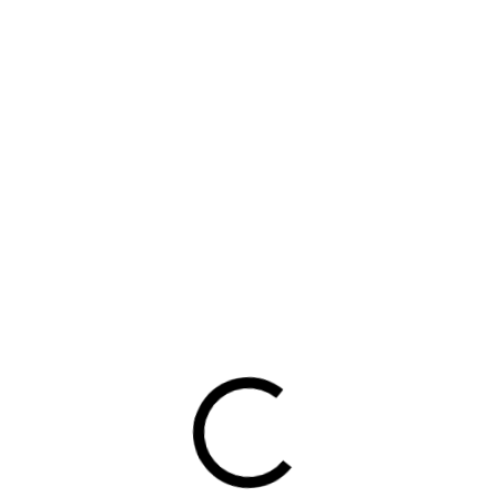
rg, voorzitter BOVAG Rijscholen, heeft een nieuwe videobood
dige situatie in de sector, laat zien wat BOVAG voor u doet en
 tijd. Bekijk zijn vlog hieronder.