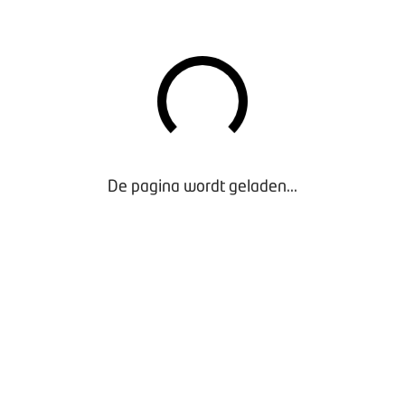
uwe categorie laadstations bij met een vermogen van 550 kW o
station.
et van SPULA opent op dinsdag 3 februari 2026 om 9.00 uur. 
et.
r SPULA moet nog goedgekeurd worden door de Tweede en Eer
De pagina wordt geladen...
3 februari alvast worden beoordeeld, maar dat besluiten en ui
026 plaatsvinden.
t op vrijdag 18 december 2026 om 12.00, of eerder als het budg
orwaarden en het aanvragen van SPULA naar de
website van R