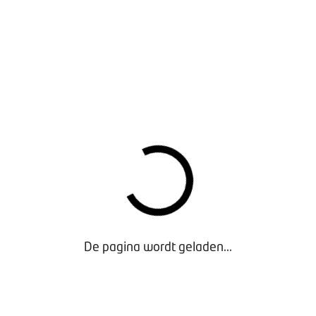
 RI&E
ysteem blijft in elk geval tot en met 31 december 2022 beschi
kunt ook de oude RI&E downloaden en als bijlage toevoegen in
e button kunt u ook naar de RI&E voor tank en was en voor sch
van Sociale Zaken en Werkgelegenheid heeft naar diverse bedri
brief is bedoeld om u te informeren over het feit dat het hebb
ienst heeft en er wordt in uitgelegd waarom een RI&E zo belang
lpen. Door middel van het doorlopen van deze RI&E krijgt u name
De pagina wordt geladen...
het bedrijf kunnen spelen. Op die manier kunt u voorkomen dat 
regelgeving regelmatig verandert en uw bedrijf ook, is het voo
RI&E regelmatig, maar in ieder geval eens in de drie jaar, te act