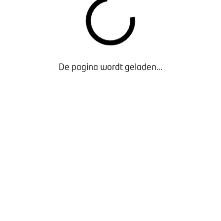
wing is gratis. Als er daarna een vervolgafspraak gepland moe
ht. U kunt een schouwing aanvragen via de locatiemanager va
uigeisen voor het CDE-examen vindt u in het
 het CBR
De pagina wordt geladen...