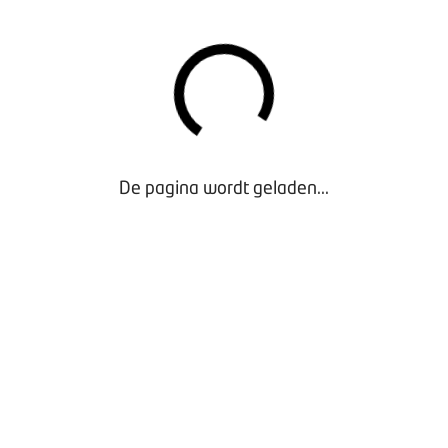
s opgefrist en voorzien van nieuwe content.
MOTORPLATFORM
rm wordt gevormd door vertegenwoordigers van de overheid, 
G) en verkeersveiligheidsorganisaties. De doelstelling van he
id voor motorrijders te vergroten. Jaarlijks wordt er een cam
De pagina wordt geladen...
e vragen.
022 staat het Motorplatform bekend als Stichting Motorplatfor
Infrastructuur en Waterstaat als onafhankelijk overlegplatfor
gen en kansen van de motorfiets in relatie tot verkeersveilighe