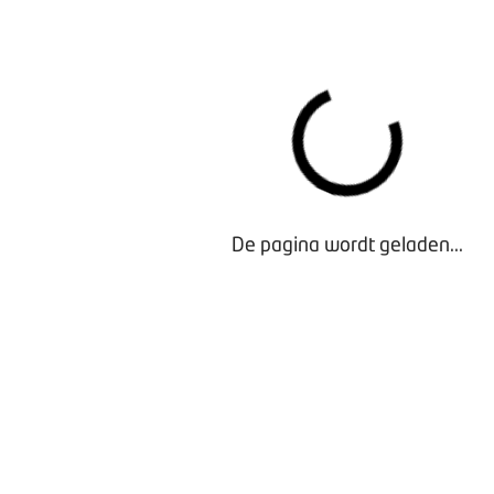
VRAGEN?
Heb je vragen over functieboek? Neem dan contact op m
via
ledenadvies@bovag.nl
of 0306595300.
Bezig met laden...
De pagina wordt geladen...