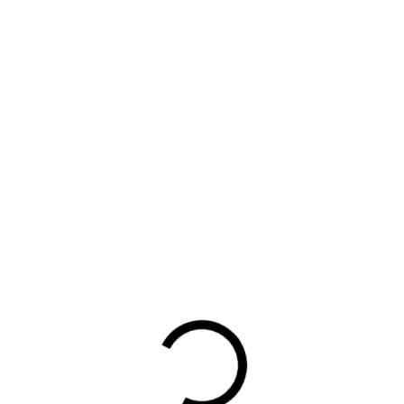
van occasions daalde: 883 stuks tegenover 1085 in januari vori
der de verkoopcijfers van aanhangwagens over januari 2026, e
 aanhangwagens januari 2026
- Exclusief voor Leden