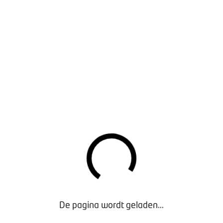
rkcultuur is belangrijk voor het werkgeluk van ondernemers e
 eerste uitkomsten van de HR-QuickScan met je door. Aanslui
 René Bestevaar (adviseur werkgeverschap), kort iets vertelle
 meer op het gebied van werken met generaties.
ur Veilig en gezond werken door BOVAG-juristen Susan van Vre
uimcijfers van de bij BOVAG aangesloten branches er uit? Is e
im? Tijdens deze sessie peilen we ook de behoefte van de aan
f -inspiratie en in hoeverre BOVAG daarbij een rol kan spelen. E
evaarlijke stoffen.
ur Pauze
ur De nieuwe cao voor het Motorvoertuigen- en Tweewielerbedr
dsvoorwaarden bij BOVAG en cao-onderhandelaar)
ngrijkste wijzigingen in de nieuwe cao? En hoe is deze tot st
grijkste cao-onderdelen.
De pagina wordt geladen...