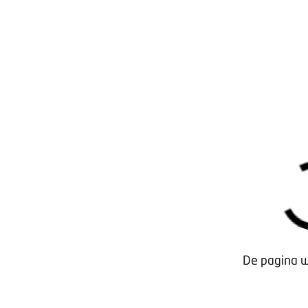
Waarom lid worden?
Contact voor leden
Aanmelding nieuwsbrief
Opzeggen lidmaatschap
Vergaderen bij BOVAG
Privacy beleid
De pagina w