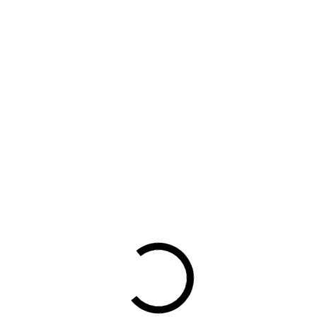
bsidiepot op is. De échte oplossing zit volgens de sector in he
eft de politiek nog niet besloten. Overigens kan er alleen su
 januari 2022 worden tenaamgesteld. Ook het koop- of leasecon
end. Particulieren die in 2021 een EV kochten of leaseten, ma
komen niet voor het subsidiepotje van 2022 in aanmerking. Dit i
nuari nog plaatsvond voor iedereen die in 2020 achter het net