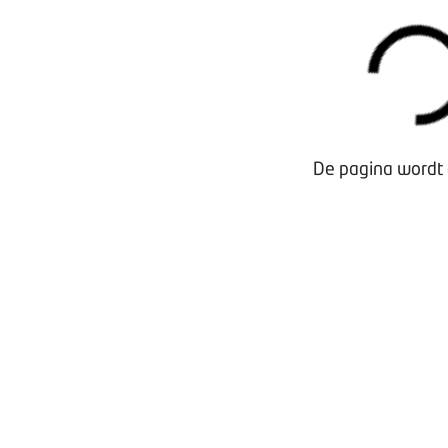
Waarom lid worden?
Contact voor leden
De pagina wordt 
Aanmelding nieuwsbrief
Opzeggen lidmaatschap
Vergaderen bij BOVAG
Privacy beleid