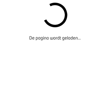
 hoger uitviel. Het verkoopniveau van diesel bivakkeert al het 
as alleen in juli sprake van een maand met meer dan 1 miljard 
g jaar in september het geval was en in januari, toen van coron
ns op dat het verschil in afzet tussen juli en augustus dit jaar er
r diesel en 473 miljoen liter benzine verkocht; een maand later
ruim 40 miljoen liter minder. Vanwege een verandering in de 
et eerdere jaren niet meer mogelijk.
De pagina wordt geladen...
er de cijfers.