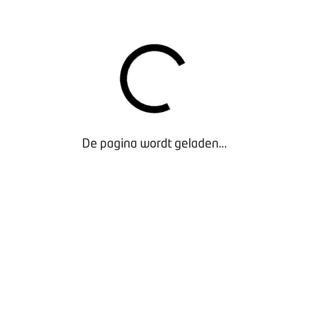
EEDOEN?
ool kunt u deze cursus ook aanbieden. Wij zorgen er dan voor 
motorrijders te vinden is in de ledenzoeker op bovag.nl. Ook o
r cursus- en informatiemateriaal, inclusief een PowerPoint-pre
ateriaal. Meld u zich dit jaar nog bij ons aan, dan profiteert 
tart in de aanloop naar het nieuwe motorseizoen.
De pagina wordt geladen...
en via
rijscholen@bovag.nl
of door te bellen met BOVAG Ledenad