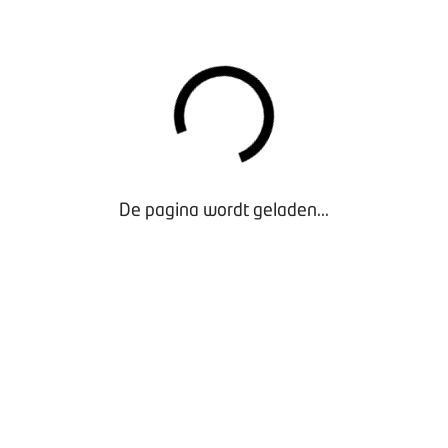
nk' te klikken komt u op de pagina om uw gegevens aan te pass
t inloggen met uw inloggegevens van mijn.BOVAG.nl.
pagina een aantal zaken aanpassen, zoals:
rsoon
pand, team, etc.
De pagina wordt geladen...
ina's
en te klikken, komen uw wijzigingen bij BOVAG terecht en wij 
k worden doorgevoerd op BOVAG.nl.
agen hebben, neem dan contact op met
BOVAG Ledenadvies
.