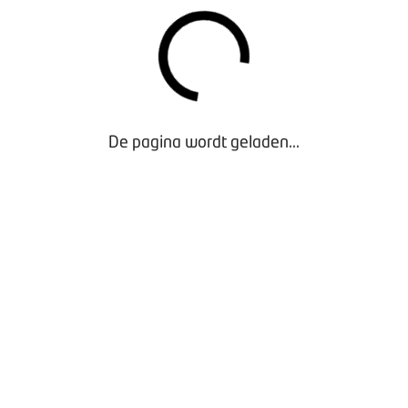
mogen het handelaarskenteken gebruiken.
en mogen in het kader van privacybescherming bij tenaamstel
uiken.
eer slopen van bromfietsen is niet langer toegestaan.
De pagina wordt geladen...
ultatie staat open
tot en met donderdag 7 augustus 2025
. Je 
ocumenten
op deze website
.