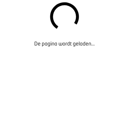
en veel bedrijven apparatuur of diensten, maar ze hebben ook
g iets interactiefs! Van wedstrijd tot demonstratie, op AMT Live
N
De pagina wordt geladen...
beleven is ontmoeten een belangrijk element van AMT Live. O
é en spar met experts uit de branche en collega-autotechnici o