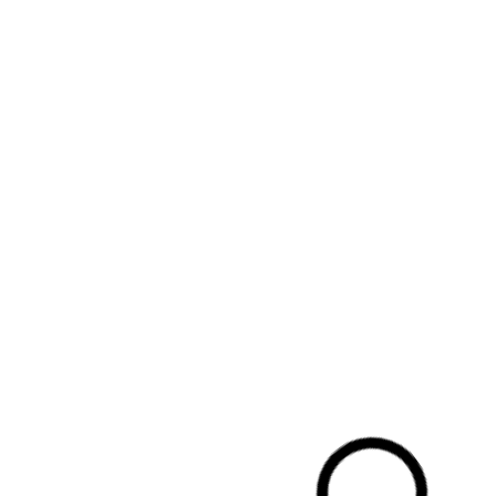
link nog een keertje toe. Hou je mailbox in de gaten!
Bezig met laden...