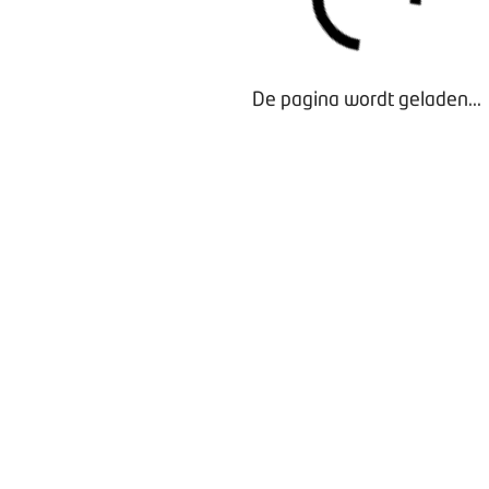
De pagina wordt geladen...
Waarom lid worden?
Contact voor leden
Aanmelding nieuwsbrief
Opzeggen lidmaatschap
Vergaderen bij BOVAG
Privacy beleid