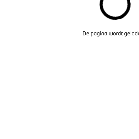
De pagina wordt gelade
Waarom lid worden?
Contact voor leden
Aanmelding nieuwsbrief
Opzeggen lidmaatschap
Vergaderen bij BOVAG
Privacy beleid